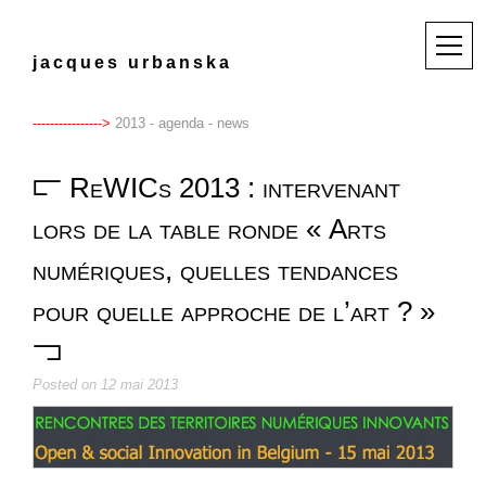
Skip
to
M
j
a
c
q
u
e
s
u
r
b
a
n
s
k
a
content
e
n
u
2013 - agenda - news
ReWICs 2013 : intervenant
lors de la table ronde « Arts
numériques, quelles tendances
pour quelle approche de l’art ? »
Posted on
12 mai 2013