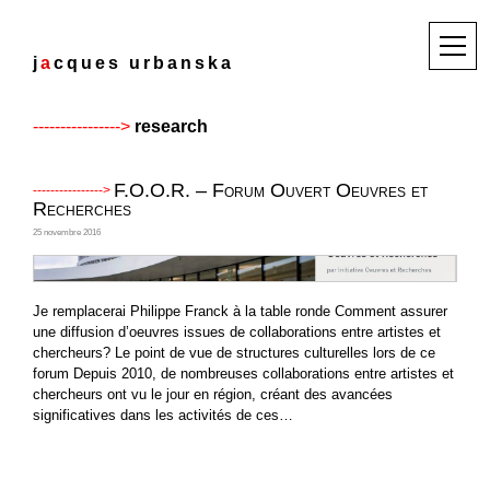
Skip
to
M
j
a
c
q
u
e
s
u
r
b
a
n
s
k
a
content
e
n
u
research
F.O.O.R. – Forum Ouvert Oeuvres et
Recherches
25 novembre 2016
Je remplacerai Philippe Franck à la table ronde Comment assurer
une diffusion d’oeuvres issues de collaborations entre artistes et
chercheurs? Le point de vue de structures culturelles lors de ce
forum Depuis 2010, de nombreuses collaborations entre artistes et
chercheurs ont vu le jour en région, créant des avancées
significatives dans les activités de ces…