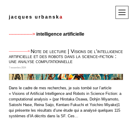
Skip
to
M
j
a
c
q
u
e
s
u
r
b
a
n
s
k
a
content
e
n
u
intelligence artificielle
Note de lecture | Visions de l’intelligence
artificielle et des robots dans la science-fiction :
une analyse computationnelle
7 novembre 2024
Dans le cadre de mes recherches, je suis tombé sur l’article
« Visions of Artificial Intelligence and Robots in Science Fiction: a
computational analysis » (par Hirotaka Osawa, Dohjin Miyamoto,
Satoshi Hase, Reina Saijo, Kentaro Fukuchi et Yoichiro Miyake)1
qui présente les résultats d’une étude qui a analysé quelques 115
systèmes d’IA décrits dans la SF. Ces…