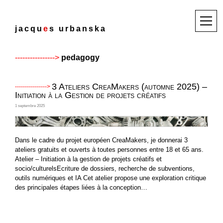
Skip
to
M
j
a
c
q
u
e
s
u
r
b
a
n
s
k
a
content
e
n
u
pedagogy
3 Ateliers CreaMakers (automne 2025) –
Initiation à la Gestion de projets créatifs
1 septembre 2025
Dans le cadre du projet européen CreaMakers, je donnerai 3
ateliers gratuits et ouverts à toutes personnes entre 18 et 65 ans.
Atelier – Initiation à la gestion de projets créatifs et
socio/culturelsEcriture de dossiers, recherche de subventions,
outils numériques et IA Cet atelier propose une exploration critique
des principales étapes liées à la conception…