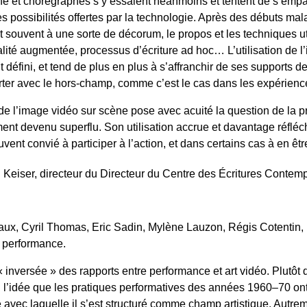
ne et chorégraphes s’y essaient néanmoins et tentent de s’empar
les possibilités offertes par la technologie. Après des débuts m
it souvent à une sorte de décorum, le propos et les techniques uti
alité augmentée, processus d’écriture ad hoc… L’utilisation d
 défini, et tend de plus en plus à s’affranchir de ses supports d
irter avec le hors-champ, comme c’est le cas dans les expérien
e l’image vidéo sur scène pose avec acuité la question de la p
nt devenu superflu. Son utilisation accrue et davantage réfléchi
ent convié à participer à l’action, et dans certains cas à en êt
al Keiser, directeur du Directeur du Centre des Écritures Cont
aux, Cyril Thomas, Eric Sadin, Mylène Lauzon, Régis Cotentin, 
t performance.
« inversée » des rapports entre performance et art vidéo. Plutô
d l’idée que les pratiques performatives des années 1960–70 ont
sse avec laquelle il s’est structuré comme champ artistique. Autr