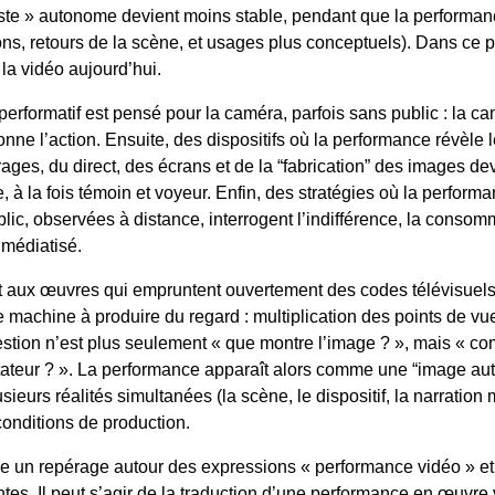
ste » autonome devient moins stable, pendant que la performance,
tions, retours de la scène, et usages plus conceptuels). Dans ce 
 la vidéo aujourd’hui.
performatif est pensé pour la caméra, parfois sans public : la ca
onne l’action. Ensuite, des dispositifs où la performance révèle 
ages, du direct, des écrans et de la “fabrication” des images dev
 à la fois témoin et voyeur. Enfin, des stratégies où la performan
lic, observées à distance, interrogent l’indifférence, la consomma
médiatisé.
nt aux œuvres qui empruntent ouvertement des codes télévisuels
e machine à produire du regard : multiplication des points de v
stion n’est plus seulement « que montre l’image ? », mais « com
ctateur ? ». La performance apparaît alors comme une “image auto
usieurs réalités simultanées (la scène, le dispositif, la narration
conditions de production.
se un repérage autour des expressions « performance vidéo » et
entes. Il peut s’agir de la traduction d’une performance en œuvre