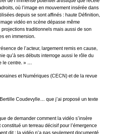
er de l’immense potentiel artistique que recèle
aladroits, où l’image en mouvement insérée dans
lisées depuis se sont affinés : haute Définition,
e l’image vidéo en scène dépasse même
e projections traditionnels mais aussi de son
ces en immersion.
résence de l’acteur, largement remis en cause,
e qu’à ses débuts interroge aussi le rôle du
re le centre. » …
emporaines et Numériques (CECN) et de la revue
Bertille Coudevylle… que j’ai proposé un texte
t que de demander comment la vidéo s’insère
 constitué un terreau décisif pour l’émergence
ement dit : la vidéo n’a pas seulement documenté