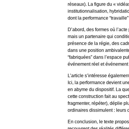
réseaux). La figure du « vidéa
institutionnalisation, hybrida
dont la performance “travaille”
D’abord, des formes où l’acte 
mais un partenaire qui conditi
présence de la régie, des cadr
dans une position ambivalente,
“fabriquées” dans l’espace pub
événement réel et événement 
L’article s’intéresse égaleme
Ici, la performance devient un
en abyme du dispositif. La que
cette construction fait au spe
fragmenter, répéter), déplie pl
ordinaires dissimulent : leurs 
En conclusion, le texte propo
recouvrent des réalités différ