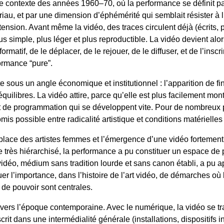
 le contexte des années 1960–70, où la performance se définit par
au, et par une dimension d’éphémérité qui semblait résister à 
 tension. Avant même la vidéo, des traces circulent déjà (écrits, 
simple, plus léger et plus reproductible. La vidéo devient alors
rmatif, de le déplacer, de le rejouer, de le diffuser, et de l’inscri
ormance “pure”.
te sous un angle économique et institutionnel : l’apparition de f
uilibres. La vidéo attire, parce qu’elle est plus facilement mont
t de programmation qui se développent vite. Pour de nombreux p
s possible entre radicalité artistique et conditions matérielles 
place des artistes femmes et l’émergence d’une vidéo fortement 
très hiérarchisé, la performance a pu constituer un espace de p
 vidéo, médium sans tradition lourde et sans canon établi, a pu 
er l’importance, dans l’histoire de l’art vidéo, de démarches où 
 de pouvoir sont centrales.
ers l’époque contemporaine. Avec le numérique, la vidéo se tran
crit dans une intermédialité générale (installations, dispositifs 