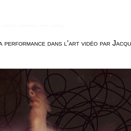
- articles - interviews - news - writing
la performance dans l’art vidéo par Jac