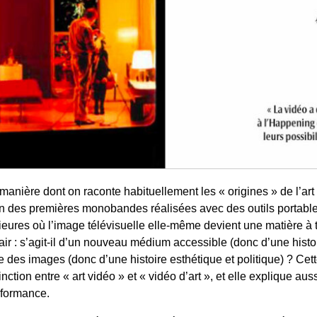
la manière dont on raconte habituellement les « origines » de l’a
ion des premières monobandes réalisées avec des outils portable
ures où l’image télévisuelle elle-même devient une matière à trav
lair : s’agit-il d’un nouveau médium accessible (donc d’une hist
me des images (donc d’une histoire esthétique et politique) ? C
ction entre « art vidéo » et « vidéo d’art », et elle explique auss
rformance.