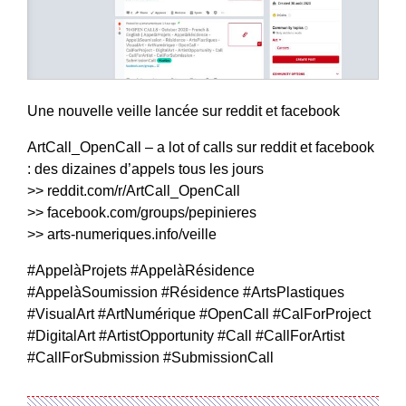
Une nouvelle veille lancée sur reddit et facebook
ArtCall_OpenCall – a lot of calls sur reddit et facebook
: des dizaines d’appels tous les jours
>>
reddit.com/r/ArtCall_OpenCall
>>
facebook.com/groups/pepinieres
>>
arts-numeriques.info/veille
#AppelàProjets #AppelàRésidence
#AppelàSoumission #Résidence #ArtsPlastiques
#VisualArt #ArtNumérique #OpenCall #CalForProject
#DigitalArt #ArtistOpportunity #Call #CallForArtist
#CallForSubmission #SubmissionCall