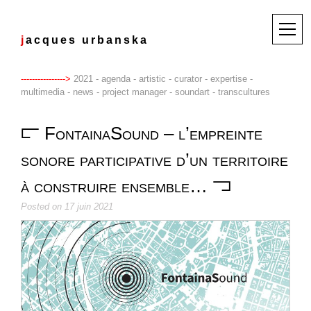
Skip
to
M
j
a
c
q
u
e
s
u
r
b
a
n
s
k
a
content
e
n
u
2021 - agenda - artistic - curator - expertise -
multimedia - news - project manager - soundart - transcultures
FontainaSound – l’empreinte
sonore participative d’un territoire
à construire ensemble…
Posted on
17 juin 2021