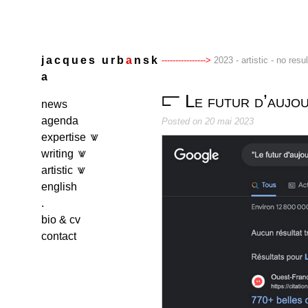
Skip
to
content
j
a
c
q
u
e
s
u
r
b
a
n
s
k
2023 - artistic - no resu
a
Le futur d’aujou
news
agenda
Posted on
20 mai 2023
expertise
writing
artistic
english
.
bio & cv
contact