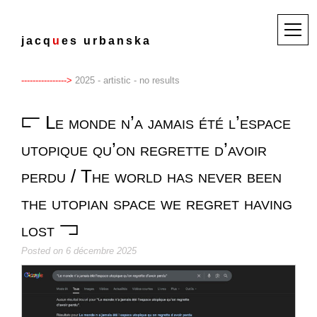
Skip
to
M
j
a
c
q
u
e
s
u
r
b
a
n
s
k
a
content
e
n
u
2025 - artistic - no results
Le monde n’a jamais été l’espace
utopique qu’on regrette d’avoir
perdu / The world has never been
the utopian space we regret having
lost
Posted on
6 décembre 2025