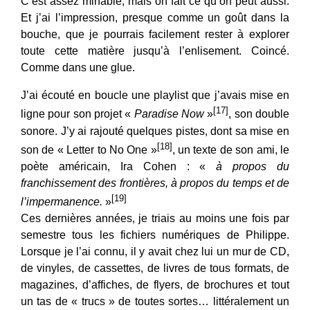
C’est assez minable, mais on fait ce qu’on peut aussi.
Et j’ai l’impression, presque comme un goût dans la
bouche, que je pourrais facilement rester à explorer
toute cette matière jusqu’à l’enlisement. Coincé.
Comme dans une glue.
J’ai écouté en boucle une playlist que j’avais mise en
[17]
ligne pour son projet «
Paradise Now
»
, son double
sonore. J’y ai rajouté quelques pistes, dont sa mise en
[18]
son de « Letter to No One »
, un texte de son ami, le
poète américain, Ira Cohen : «
à propos du
franchissement des frontières, à propos du temps et de
[19]
l’impermanence.
»
Ces dernières années, je triais au moins une fois par
semestre tous les fichiers numériques de Philippe.
Lorsque je l’ai connu, il y avait chez lui un mur de CD,
de vinyles, de cassettes, de livres de tous formats, de
magazines, d’affiches, de flyers, de brochures et tout
un tas de « trucs » de toutes sortes… littéralement un