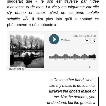
suggérait que «
le son est traversé par l’idée
d’absence et de mort. La vie y est fulgurante car elle
s’y donne en creux, c’est de sa perte qu’elle
[6]
scintille
»
. Il dira plus loin qu’il a nommé ce
phénomène « nécrophonie ».
«
On the other hand, what I
like my music to do to me is
awaken the ghosts inside of
me. Not the demons, you
understand, but the ghosts.
»